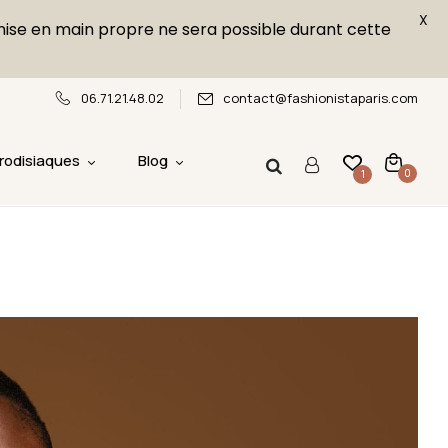
X
emise en main propre ne sera possible durant cette
06.71.21.48.02
contact@fashionistaparis.com
rodisiaques
Blog
0
1