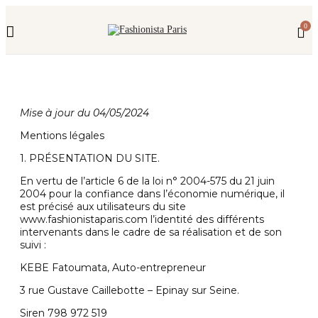
Fermeture annuelle du 17 juillet 16h au 12 août.
0
L'ajout au panier est indisponible et aucune
commande ni remise en main propre ne sera
possible durant cette période.
Mise à jour du 04/05/2024
Mentions légales
1. PRÉSENTATION DU SITE.
En vertu de l’article 6 de la loi n° 2004-575 du 21 juin
2004 pour la confiance dans l’économie numérique, il
est précisé aux utilisateurs du site
www.fashionistaparis.com l’identité des différents
intervenants dans le cadre de sa réalisation et de son
suivi :
KEBE Fatoumata, Auto-entrepreneur
3 rue Gustave Caillebotte – Epinay sur Seine.
Siren 798 972 519