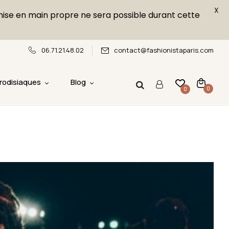
X
emise en main propre ne sera possible durant cette
06.71.21.48.02
contact@fashionistaparis.com
rodisiaques
Blog
0
0