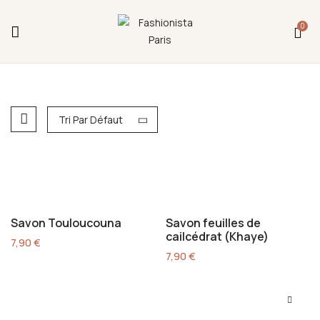
Fermeture annuelle du 17 juillet 16h au 12 août.
0
L'ajout au panier est indisponible et aucune
commande ni remise en main propre ne sera
possible durant cette période.
Tri Par Défaut
Savon Touloucouna
Savon feuilles de
cailcédrat (Khaye)
7,90
€
7,90
€