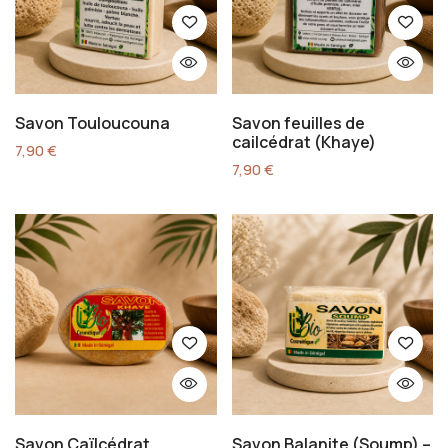
Savon Touloucouna
Savon feuilles de
cailcédrat (Khaye)
7,90
€
7,90
€
Savon Caïlcédrat
Savon Balanite (Soump) –