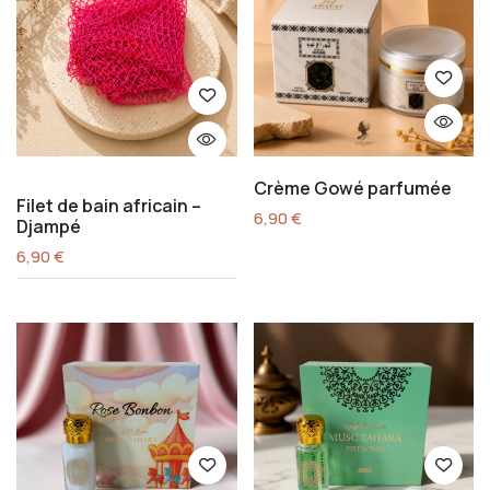
Crème Gowé parfumée
Filet de bain africain –
6,90
€
Djampé
6,90
€