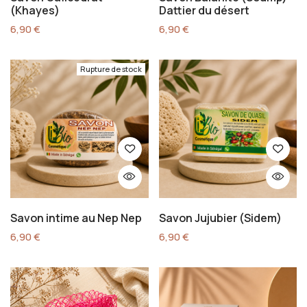
(Khayes)
Dattier du désert
6,90
€
6,90
€
Rupture de stock
Savon intime au Nep Nep
Savon Jujubier (Sidem)
6,90
€
6,90
€