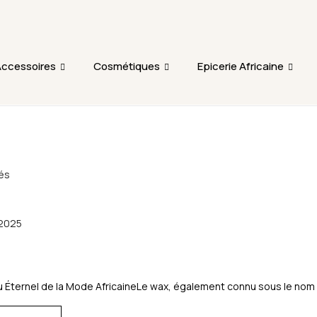
L'ajout au panier est indisponible et aucune commande ni r
période.
ccessoires
Cosmétiques
Epicerie Africaine
és
2025
u Éternel de la Mode AfricaineLe wax, également connu sous le nom d