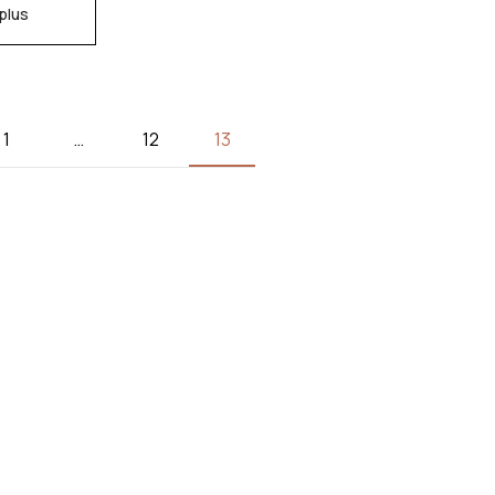
 plus
1
…
12
13