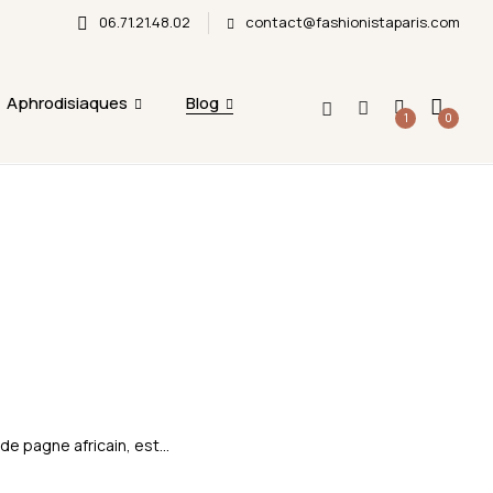
06.71.21.48.02
contact@fashionistaparis.com
emise en main propre ne sera possible durant cette
Aphrodisiaques
Blog
1
0
e pagne africain, est...