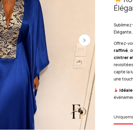
Éléga
Sublimez 
Élégante,
Offrez-vo
raffiné
, 
cintrer e
revisitées
capte la 
une touch
Idéale
événement
Uniquem