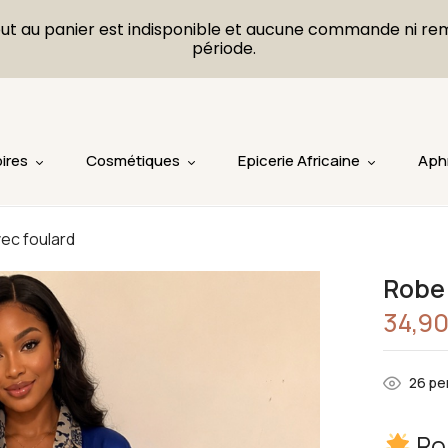
L'ajout au panier est indisponible et aucune commande ni r
période.
ires
Cosmétiques
Epicerie Africaine
Aph
ec foulard
Robe 
34,9
33
per
Rob