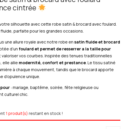
nce cintrée
votre silhouette avec cette robe satin & brocard avec foulard.
 fluide, parfaite pour les grandes occasions.
us une allure royale avec notre robe en
satin fluide et brocard
dotée d’un
foulard et permet de resserrer a la taille pour
t valoriser vos courbes. Inspirée des tenues traditionnelles
, elle allie
modernité, confort et prestance
. Le tissu satiné
lumière à chaque mouvement, tandis que le brocard apporte
e d’opulence unique.
 pour
: mariage, baptême, soirée, fête religieuse ou
 culturel chic.
ent
1 produit(s)
restant en stock !