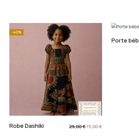
-40%
Porte béb
Robe Dashiki
25,00
€
15,00
€