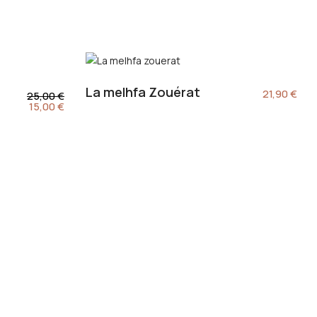
La melhfa Zouérat
21,90
€
25,00
€
15,00
€