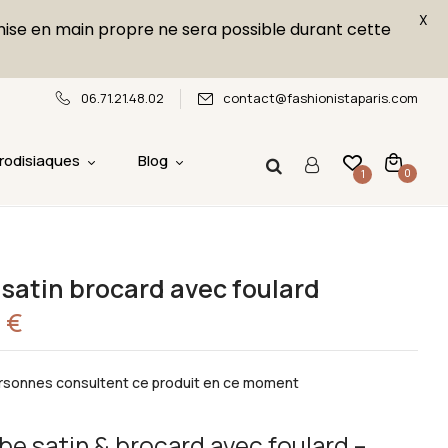
X
emise en main propre ne sera possible durant cette
06.71.21.48.02
contact@fashionistaparis.com
rodisiaques
Blog
0
1
satin brocard avec foulard
0
€
sonnes consultent ce produit en ce moment
e satin & brocard avec foulard –