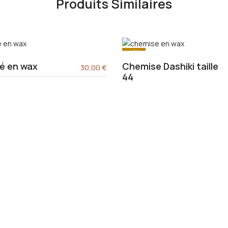
Produits Similaires
-40%
é en wax
Chemise Dashiki taille
30,00
€
44