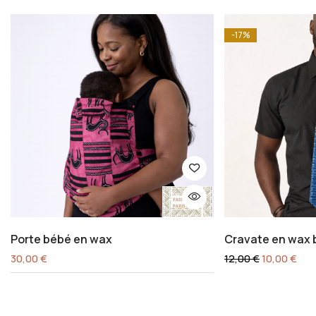
-17%
Porte bébé en wax
Cravate en wax 
30,00
€
12,00
€
10,00
€