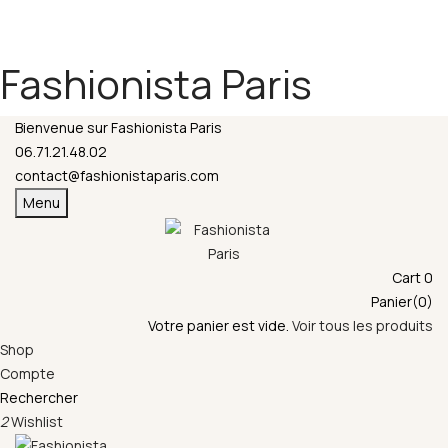
Fermeture annuelle du 17 juillet 16h au 12 août.
L'ajout au panier est indisponible et aucune
commande ni remise en main propre ne sera
Fashionista Paris
possible durant cette période.
Bienvenue sur Fashionista Paris
06.71.21.48.02
contact@fashionistaparis.com
Menu
Cart
0
Panier(0)
Votre panier est vide.
Voir tous les produits
Shop
Compte
Rechercher
2
Wishlist