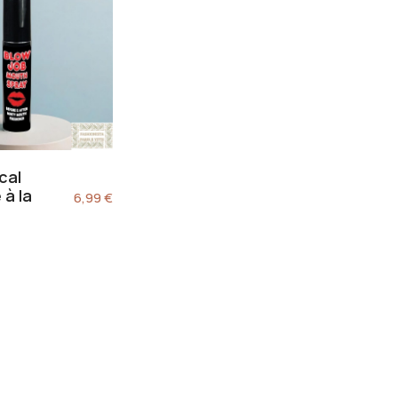
cal
à la
6,99
€