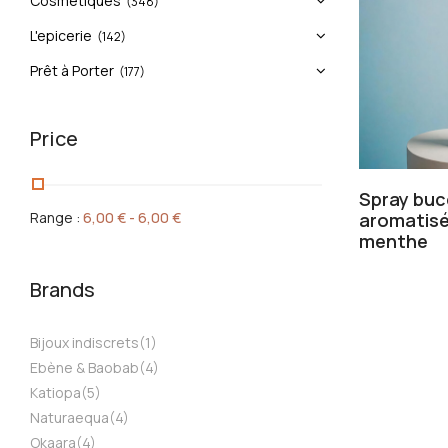
Cosmétiques
(348)
L'epicerie
(142)
Prêt à Porter
(177)
Price
Spray buc
Range :
6,00
€
-
6,00
€
aromatisé 
menthe
Brands
Bijoux indiscrets
(1)
Ebène & Baobab
(4)
Katiopa
(5)
Naturaequa
(4)
Okaara
(4)