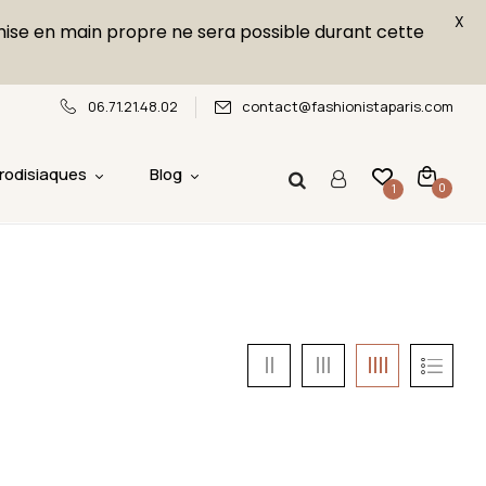
X
emise en main propre ne sera possible durant cette
06.71.21.48.02
contact@fashionistaparis.com
rodisiaques
Blog
0
1