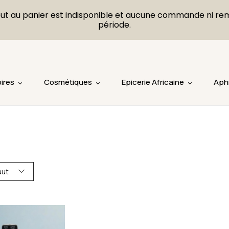
L'ajout au panier est indisponible et aucune commande ni r
période.
ires
Cosmétiques
Epicerie Africaine
Aph
aut