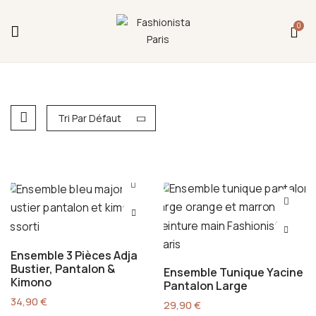
Fermeture annuelle du 17 juillet 16h au 12 août.
0
L'ajout au panier est indisponible et aucune
commande ni remise en main propre ne sera
possible durant cette période.
Tri Par Défaut
Ensemble 3 Pièces Adja
Bustier, Pantalon &
Ensemble Tunique Yacine
Kimono
Pantalon Large
34,90
€
29,90
€