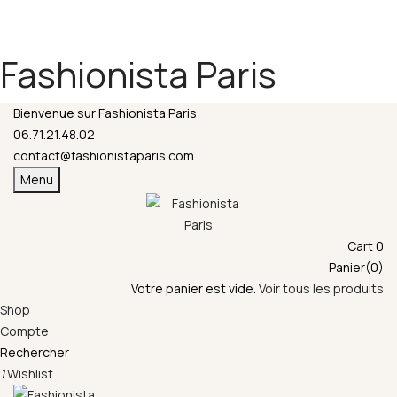
Fermeture annuelle du 17 juillet 16h au 12 août.
L'ajout au panier est indisponible et aucune
commande ni remise en main propre ne sera
Fashionista Paris
possible durant cette période.
Bienvenue sur Fashionista Paris
06.71.21.48.02
contact@fashionistaparis.com
Menu
Cart
0
Panier(0)
Votre panier est vide.
Voir tous les produits
Shop
Compte
Rechercher
1
Wishlist