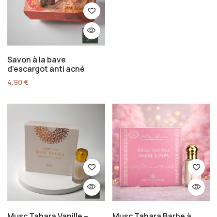
Savon à la bave
d’escargot anti acné
4,90
€
Musc Tahara Vanille –
Musc Tahara Barbe à