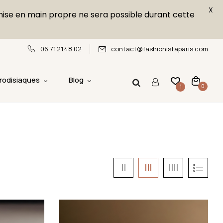
X
emise en main propre ne sera possible durant cette
06.71.21.48.02
contact@fashionistaparis.com
rodisiaques
Blog
0
1