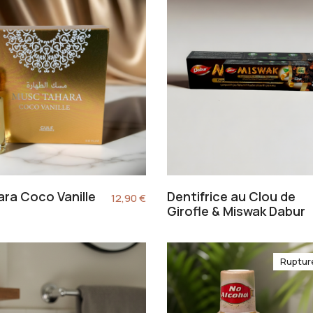
ra Coco Vanille
Dentifrice au Clou de
12,90
€
Girofle & Miswak Dabur
Ruptur