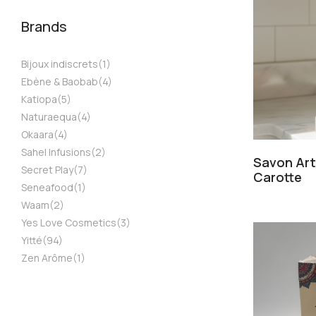
Brands
Bijoux indiscrets
(1)
Ebène & Baobab
(4)
Katiopa
(5)
Naturaequa
(4)
Okaara
(4)
Sahel Infusions
(2)
Savon Art
Secret Play
(7)
Carotte
Seneafood
(1)
Waam
(2)
Yes Love Cosmetics
(3)
Yitté
(94)
Zen Arôme
(1)