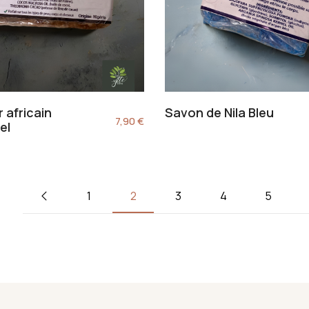
 africain
Savon de Nila Bleu
7,90
€
el
1
2
3
4
5