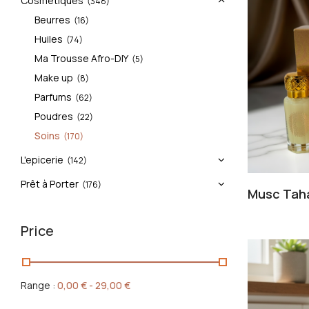
Cosmétiques
(348)
Beurres
(16)
Huiles
(74)
Ma Trousse Afro-DIY
(5)
Make up
(8)
Parfums
(62)
Poudres
(22)
Soins
(170)
L'epicerie
(142)
Prêt à Porter
(176)
Musc Taha
Price
Range :
0,00
€
-
29,00
€