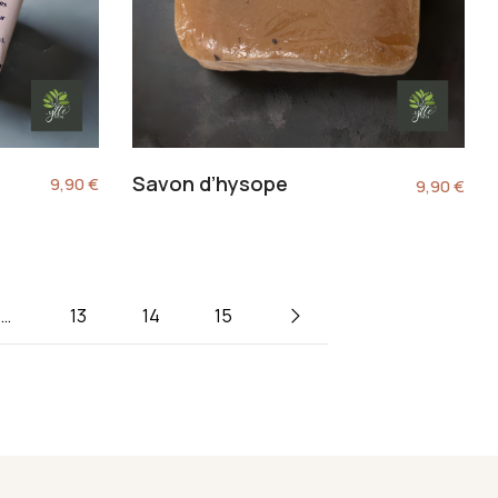
Savon d’hysope
9,90
€
9,90
€
…
13
14
15