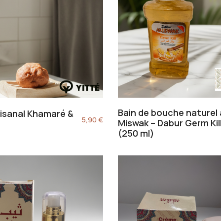
Bain de bouche naturel
isanal Khamaré &
5,90
€
Miswak – Dabur Germ Kil
(250 ml)