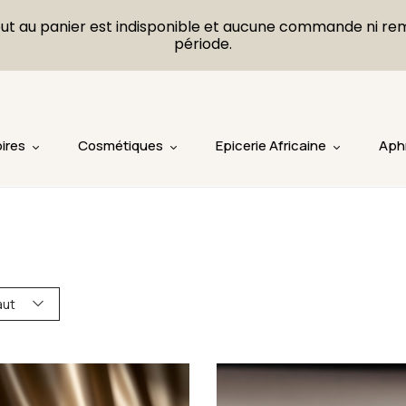
L'ajout au panier est indisponible et aucune commande ni r
période.
ires
Cosmétiques
Epicerie Africaine
Aph
aut