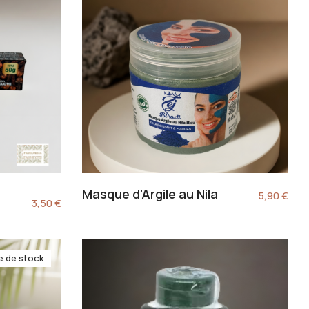
Masque d’Argile au Nila
5,90
€
3,50
€
e de stock