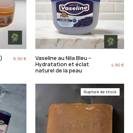
)
Vaseline au Nila Bleu –
6,90
€
Hydratation et éclat
4,90
€
naturel de la peau
Rupture de stock