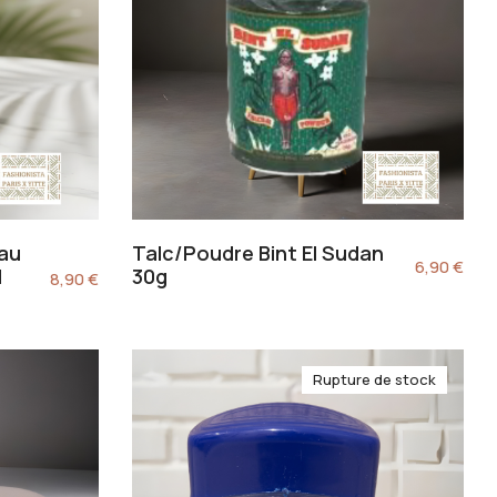
 au
Talc/Poudre Bint El Sudan
6,90
€
l
30g
8,90
€
Rupture de stock