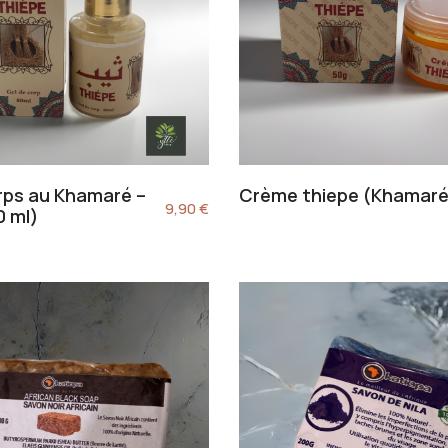
rps au Khamaré –
Crème thiepe (Khamaré
9,90
€
0 ml)