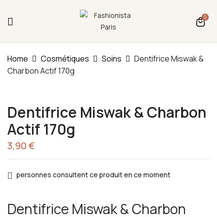
Fermeture annuelle du 17 juillet 16h au 12 août.
0
L'ajout au panier est indisponible et aucune
commande ni remise en main propre ne sera
possible durant cette période.
Be The First To Review “Dentifrice
Miswak & Charbon Actif 170g”
Home
Cosmétiques
Soins
Dentifrice Miswak &
Charbon Actif 170g
You must be
logged in
to post a review.
Dentifrice Miswak & Charbon
Actif 170g
3,90
€
personnes consultent ce produit en ce moment
Dentifrice Miswak & Charbon