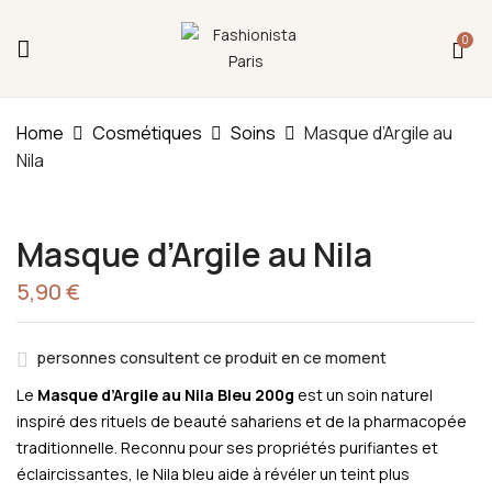
Fermeture annuelle du 17 juillet 16h au 12 août.
0
L'ajout au panier est indisponible et aucune
commande ni remise en main propre ne sera
possible durant cette période.
Be The First To Review “Masque
D’Argile Au Nila”
Home
Cosmétiques
Soins
Masque d’Argile au
Nila
You must be
logged in
to post a review.
Masque d’Argile au Nila
5,90
€
personnes consultent ce produit en ce moment
Le
Masque d’Argile au Nila Bleu 200g
est un soin naturel
inspiré des rituels de beauté sahariens et de la pharmacopée
traditionnelle. Reconnu pour ses propriétés purifiantes et
éclaircissantes, le Nila bleu aide à révéler un teint plus