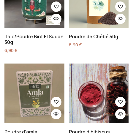
Talc/Poudre Bint El Sudan
Poudre de Chébé 50g
30g
8,90
€
6,90
€
Poudre d’amla
Poudre d’hibiscus