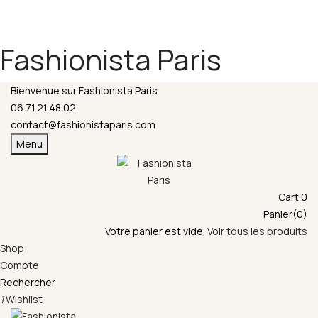
Fermeture annuelle du 17 juillet 16h au 12 août.
L'ajout au panier est indisponible et aucune
commande ni remise en main propre ne sera
Fashionista Paris
possible durant cette période.
Bienvenue sur Fashionista Paris
06.71.21.48.02
contact@fashionistaparis.com
Menu
Cart
0
Panier(0)
Votre panier est vide.
Voir tous les produits
Shop
Compte
Rechercher
1
Wishlist