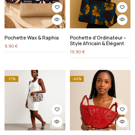
Pochette Wax & Raphia
Pochette d’Ordinateur –
Style Africain & Élégant
9,90
€
19,90
€
-17%
-40%