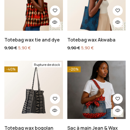
Totebag wax tie and dye
Totebag wax Akwaba
9,90
€
5,90
€
9,90
€
5,90
€
Rupture de stock
-40%
-20%
Totebag wax bogolan
Sac à main Jean & Wax