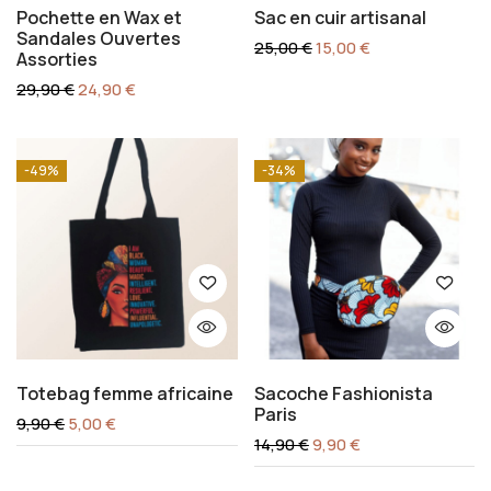
Pochette en Wax et
Sac en cuir artisanal
Sandales Ouvertes
25,00
€
15,00
€
Assorties
29,90
€
24,90
€
-49%
-34%
Totebag femme africaine
Sacoche Fashionista
Paris
9,90
€
5,00
€
14,90
€
9,90
€