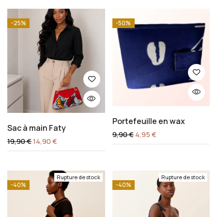
-25%
-50%
Portefeuille en wax
Sac à main Faty
9,90
€
4,95
€
19,90
€
14,90
€
Rupture de stock
Rupture de stock
-40%
-40%