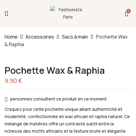
Fermeture annuelle du 17 juillet 16h au 12 août.
0
L'ajout au panier est indisponible et aucune
commande ni remise en main propre ne sera
possible durant cette période.
Be The First To Review “Pochette Wax
& Raphia”
Home
Accessoires
Sacs à main
Pochette Wax
& Raphia
You must be
logged in
to post a review.
Pochette Wax & Raphia
9,90
€
personnes consultent ce produit en ce moment
Craquez pour cette pochette unique alliant authenticité et
modernité, confectionnée en wax africain et raphia naturel. Ce
mélange de matières offre un contraste subtil entre la
richesse des motifs africains et la texture brute et élégante