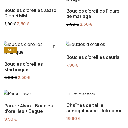
Boucles d’oreilles Jaaro
Boucles d’oreilles Fleurs
Dibbei MM
de mariage
Le
Le
7,90
€
3,50
€
Le
Le
5,90
€
2,50
€
prix
prix
prix
prix
initial
actuel
initial
actuel
était :
est :
était :
est :
7,90 €.
3,50 €.
5,90 €.
2,50 €.
-50%
Boucles d’oreilles cauris
Boucles d’oreilles
7,90
€
Martinique
Le
Le
5,00
€
2,50
€
prix
prix
initial
actuel
était :
est :
5,00 €.
2,50 €.
Rupture de stock
Chaînes de taille
Parure Akan – Boucles
sénégalaises – Joli coeur
d’oreilles + Bague
19,90
€
9,90
€