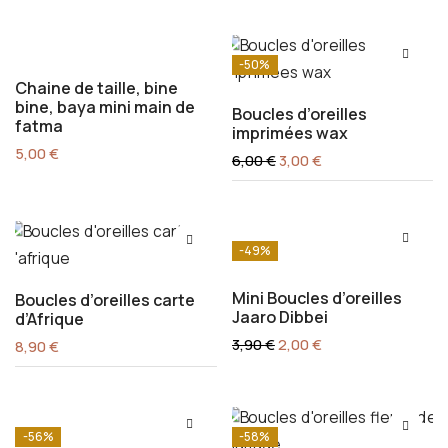
-50%
Chaine de taille, bine
bine, baya mini main de
Boucles d’oreilles
fatma
imprimées wax
5,00
€
Le
Le
6,00
€
3,00
€
prix
prix
initial
actuel
était :
est :
6,00 €.
3,00 €.
-49%
Mini Boucles d’oreilles
Boucles d’oreilles carte
Jaaro Dibbei
d’Afrique
Le
Le
3,90
€
2,00
€
8,90
€
prix
prix
initial
actuel
était :
est :
3,90 €.
2,00 €.
-56%
-58%