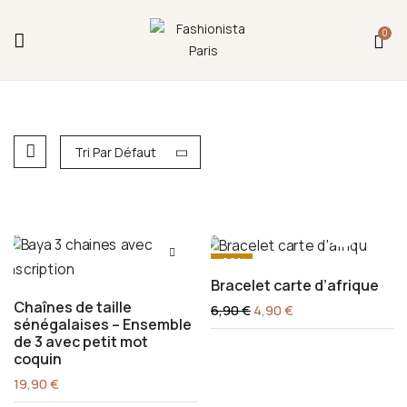
Fermeture annuelle du 17 juillet 16h au 12 août.
0
L'ajout au panier est indisponible et aucune
commande ni remise en main propre ne sera
possible durant cette période.
Tri Par Défaut
-29%
Bracelet carte d’afrique
Chaînes de taille
Le
Le
6,90
€
4,90
€
prix
prix
sénégalaises – Ensemble
initial
actuel
de 3 avec petit mot
était :
est :
coquin
6,90 €.
4,90 €.
19,90
€