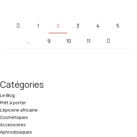
1
2
3
4
5
…
9
10
11
Catégories
Le Blog
Prêt à porter
L'épicerie africaine
Cosmétiques
Accessoires
Aphrodisiaques