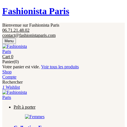
Fermeture annuelle du 17 juillet 16h au 12 août.
Fashionista Paris
L'ajout au panier est indisponible et aucune
commande ni remise en main propre ne sera
possible durant cette période.
Bienvenue sur Fashionista Paris
06.71.21.48.02
contact@fashionistaparis.com
Menu
Cart
0
Panier(0)
Votre panier est vide.
Voir tous les produits
Shop
Compte
Rechercher
1
Wishlist
Prêt à porter