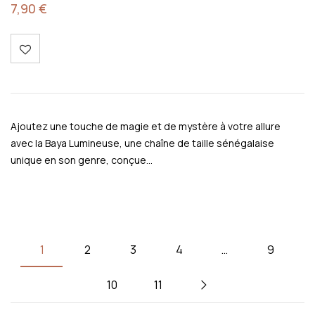
7,90
€
Ajoutez une touche de magie et de mystère à votre allure
avec la Baya Lumineuse, une chaîne de taille sénégalaise
unique en son genre, conçue…
1
2
3
4
…
9
10
11