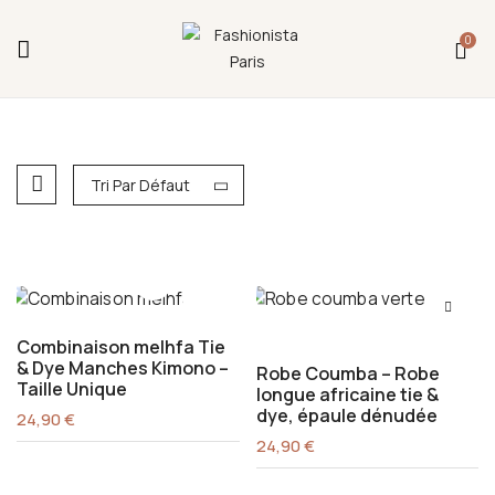
Fermeture annuelle du 17 juillet 16h au 12 août.
0
L'ajout au panier est indisponible et aucune
commande ni remise en main propre ne sera
possible durant cette période.
Tri Par Défaut
Combinaison melhfa Tie
& Dye Manches Kimono –
Robe Coumba – Robe
Taille Unique
longue africaine tie &
dye, épaule dénudée
24,90
€
24,90
€