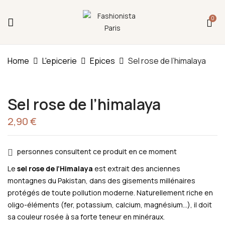
Fermeture annuelle du 17 juillet 16h au 12 août.
0
L'ajout au panier est indisponible et aucune
commande ni remise en main propre ne sera
possible durant cette période.
Be The First To Review “Sel Rose De
L’himalaya”
Home
L'epicerie
Epices
Sel rose de l’himalaya
You must be
logged in
to post a review.
Sel rose de l’himalaya
2,90
€
personnes consultent ce produit en ce moment
Le
sel rose de l’Himalaya
est extrait des anciennes
montagnes du Pakistan, dans des gisements millénaires
protégés de toute pollution moderne. Naturellement riche en
oligo-éléments (fer, potassium, calcium, magnésium…), il doit
sa couleur rosée à sa forte teneur en minéraux.