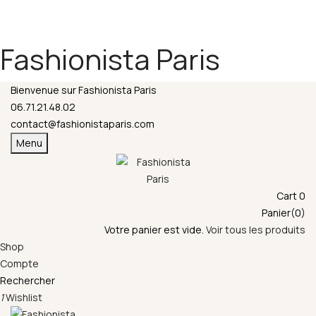
Fermeture annuelle du 17 juillet 16h au 12 août.
L'ajout au panier est indisponible et aucune
commande ni remise en main propre ne sera
Fashionista Paris
possible durant cette période.
Bienvenue sur Fashionista Paris
06.71.21.48.02
contact@fashionistaparis.com
Menu
Cart
0
Panier(0)
Votre panier est vide.
Voir tous les produits
Shop
Compte
Rechercher
1
Wishlist