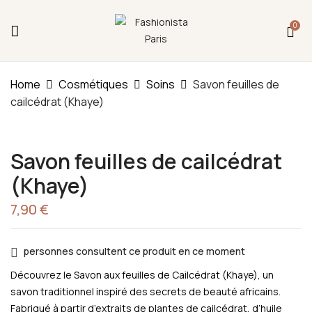
Fermeture annuelle du 17 juillet 16h au 12 août.
0
L'ajout au panier est indisponible et aucune
commande ni remise en main propre ne sera
possible durant cette période.
Be The First To Review “Savon Feuilles
De Cailcédrat (Khaye)”
Home
Cosmétiques
Soins
Savon feuilles de
cailcédrat (Khaye)
You must be
logged in
to post a review.
Savon feuilles de cailcédrat
(Khaye)
7,90
€
personnes consultent ce produit en ce moment
Découvrez le Savon aux feuilles de Cailcédrat (Khaye), un
savon traditionnel inspiré des secrets de beauté africains.
Fabriqué à partir d’extraits de plantes de cailcédrat, d’huile