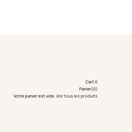
emise en main propre ne sera possible durant cette
Cart
0
Panier(0)
Votre panier est vide.
Voir tous les produits