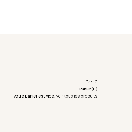
emise en main propre ne sera possible durant cette
Cart
0
Panier(0)
Votre panier est vide.
Voir tous les produits