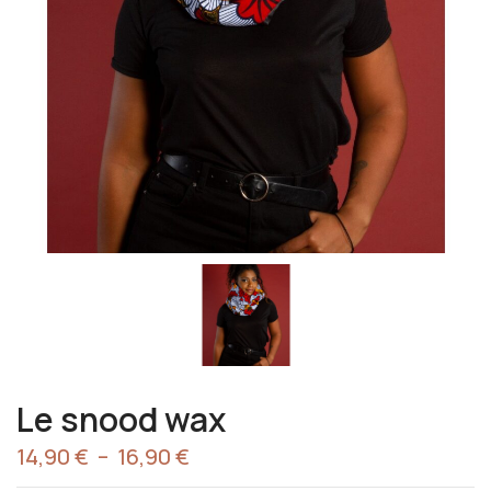
Le snood wax
14,90
€
–
16,90
€