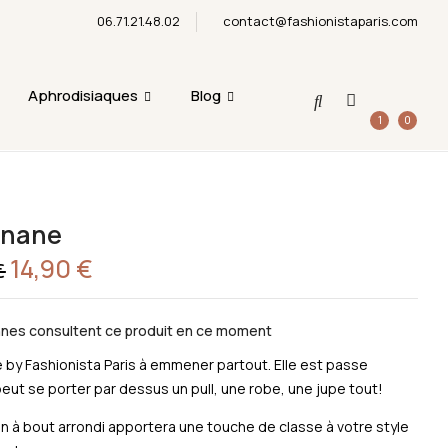
06.71.21.48.02
contact@fashionistaparis.com
emise en main propre ne sera possible durant cette
Be The First To Review “La Banane”
Aphrodisiaques
Blog
1
0
You must be
logged in
to post a review.
anane
Le
14,90
€
Le
€
prix
prix
initial
actuel
était :
est :
24,90 €.
14,90 €.
nes consultent ce produit en ce moment
 by Fashionista Paris à emmener partout. Elle est passe
peut se porter par dessus un pull, une robe, une jupe tout!
n à bout arrondi apportera une touche de classe à votre style