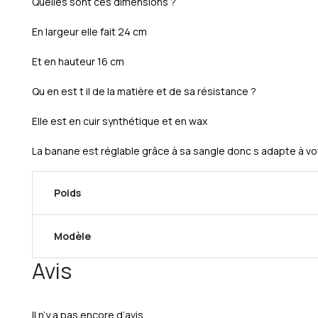
Quelles sont ces dimensions ?
En largeur elle fait 24 cm
Et en hauteur 16 cm
Qu en est t il de la matière et de sa résistance ?
Elle est en cuir synthétique et en wax
La banane est réglable grâce à sa sangle donc s adapte à vot
Poids
Modèle
Avis
Il n’y a pas encore d’avis.