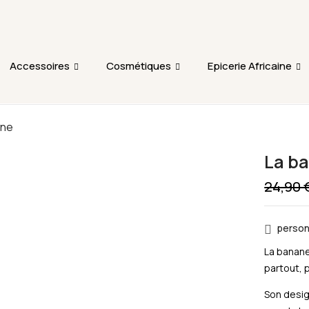
L'ajout au panier est indisponible et aucune commande ni r
période.
Accessoires
Cosmétiques
Epicerie Africaine
ane
La b
24,90
person
La banane
partout, 
Son desig