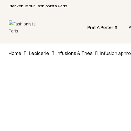
Bienvenue sur Fashionista Paris
Fermeture annuelle du 17 juillet 16h au 12 août. 
Prêt À Porter
A
Home
L'epicerie
Infusions & Thés
Infusion aphr