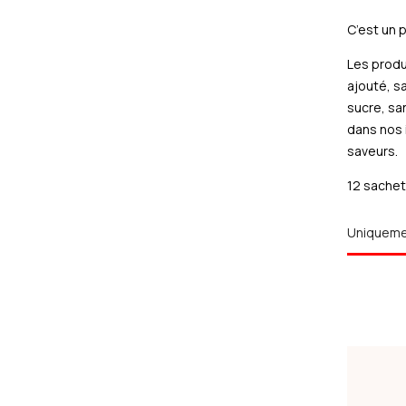
C’est un p
Les produ
ajouté, s
sucre, sa
dans nos 
saveurs.
12 sache
Uniquem