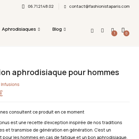
06.71.21.48.02
contact@fashionistaparis.com
emise en main propre ne sera possible durant cette
 First To Review “Infusion Aphrodisiaque Pour Hommes”
Aphrodisiaques
Blog
1
0
e
logged in
to post a review.
sion aphrodisiaque pour hommes
 Infusions
€
nes consultent ce produit en ce moment
Bonus est une recette d’exception inspirée de nos traditions
es et transmise de génération en génération. C’est un
 pour les hommes en cas de fatigue et un bon aphrodisiaque.