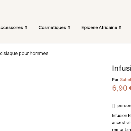
L'ajout au panier est indisponible et aucune commande ni r
période.
Be The
ccessoires
Cosmétiques
Epicerie Africaine
You must b
odisiaque pour hommes
Infu
Par
Sahel
6,90
person
Infusion 
ancestral
remontant