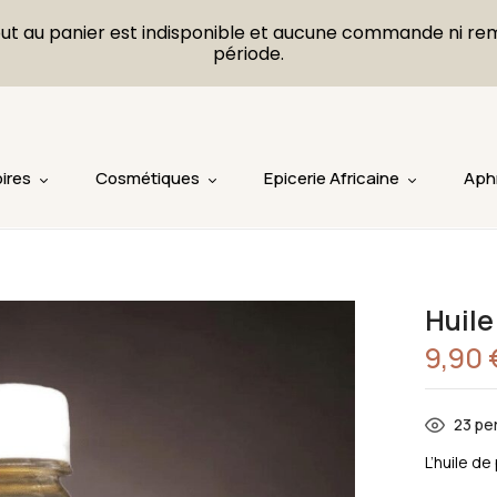
L'ajout au panier est indisponible et aucune commande ni r
période.
ires
Cosmétiques
Epicerie Africaine
Aph
Huile
9,90
23
per
L’huile de