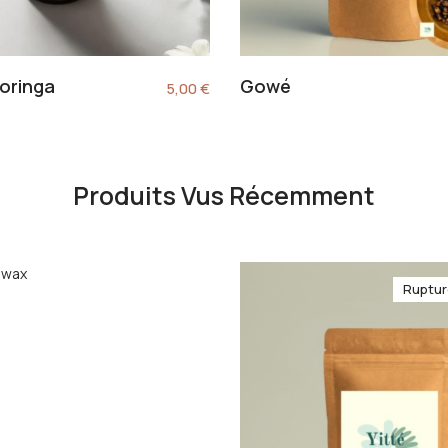
moringa
Gowé
5,00
€
Produits Vus Récemment
Ruptur