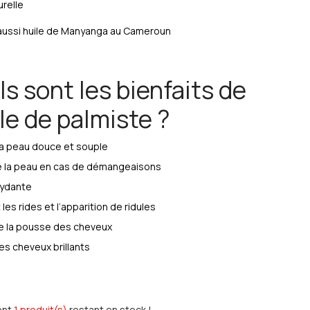
relle
aussi huile de Manyanga au Cameroun
s sont les bienfaits de
ile de palmiste ?
la peau douce et souple
e la peau en cas de démangeaisons
xydante
 les rides et l’apparition de ridules
e la pousse des cheveux
es cheveux brillants
ent
1 produit(s)
restant en stock !