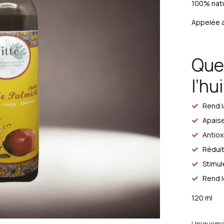
100% natu
Appelée 
Quel
l’hu
Rend 
Apais
Antio
Réduit
Stimul
Rend l
120 ml
Uniquem