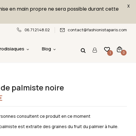
X
emise en main propre ne sera possible durant cette
06.71.21.48.02
contact@fashionistaparis.com
rodisiaques
Blog
0
1
 de palmiste noire
€
sonnes consultent ce produit en ce moment
 palmiste est extraite des graines du fruit du palmier à huile.