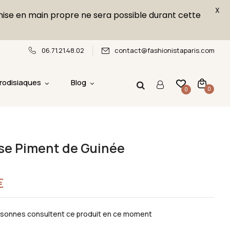
X
emise en main propre ne sera possible durant cette
06.71.21.48.02
contact@fashionistaparis.com
rodisiaques
Blog
0
0
se Piment de Guinée
€
sonnes consultent ce produit en ce moment