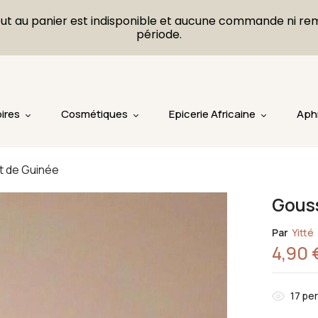
L'ajout au panier est indisponible et aucune commande ni r
période.
ires
Cosmétiques
Epicerie Africaine
Aph
 de Guinée
Gous
Par
Yitté
4,90
17
per