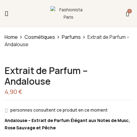
Fermeture annuelle du 17 juillet 16h au 12 août.
0
L'ajout au panier est indisponible et aucune
commande ni remise en main propre ne sera
possible durant cette période.
Be The First To Review “Extrait De
Parfum – Andalouse”
Home
Cosmétiques
Parfums
Extrait de Parfum –
Andalouse
You must be
logged in
to post a review.
Extrait de Parfum –
Andalouse
4,90
€
personnes consultent ce produit en ce moment
Andalouse – Extrait de Parfum Élégant aux Notes de Musc,
Rose Sauvage et Pêche