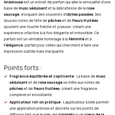
Andalouse
est un extrait de parfum qui allie la sensualité d’une
base de
musc séduisant
et la délicatesse de la
rose
sauvage
, évoquant des souvenirs d’
idylles passées
. Ses
douces notes de tête de
pêches
et de
fleurs fruitées
ajoutent une touche fraîche et joyeuse, créant une
expérience olfactive à la fois élégante et irrésistible. Ce
parfum est un véritable hommage à la
féminité
et à
l’élégance
, parfait pour celles qui cherchent à faire une
impression subtile mais marquante.
Points forts :
Fragrance équilibrée et captivante
: La base de
musc
séduisant
et de
rose sauvage
se mêle aux notes de
pêches
et de
fleurs fruitées
, créant une fragrance
complexe et envoûtante.
Applicateur roll-on pratique
: L’applicateur à bille permet
une application précise et discrète sur les points de
diffusion tels que le
cou
, les
poignets
ou le
creux de la