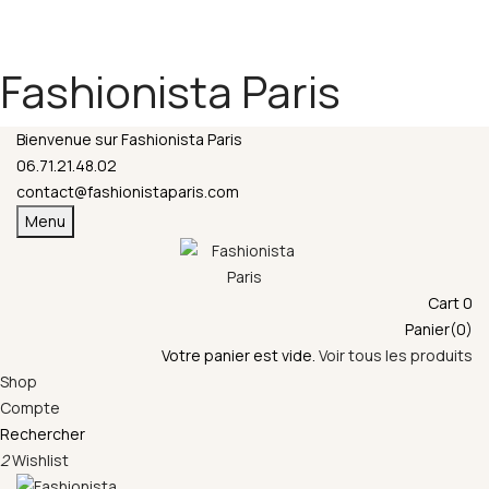
Fermeture annuelle du 17 juillet 16h au 12 août.
L'ajout au panier est indisponible et aucune
commande ni remise en main propre ne sera
Fashionista Paris
possible durant cette période.
Bienvenue sur Fashionista Paris
06.71.21.48.02
contact@fashionistaparis.com
Menu
Cart
0
Panier(0)
Votre panier est vide.
Voir tous les produits
Shop
Compte
Rechercher
2
Wishlist