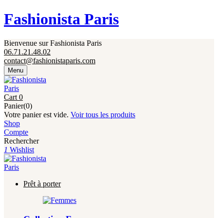
Fermeture annuelle du 17 juillet 16h au 12 août.
Fashionista Paris
L'ajout au panier est indisponible et aucune
commande ni remise en main propre ne sera
possible durant cette période.
Bienvenue sur Fashionista Paris
06.71.21.48.02
contact@fashionistaparis.com
Menu
Cart
0
Panier(0)
Votre panier est vide.
Voir tous les produits
Shop
Compte
Rechercher
1
Wishlist
Prêt à porter