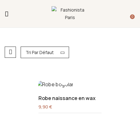
Fermeture annuelle du 17 juillet 16h au 12 août.
L'ajout au panier est indisponible et aucune
0
commande ni remise en main propre ne sera
possible durant cette période.
Tri Par Défaut
Robe naissance en wax
9,90
€