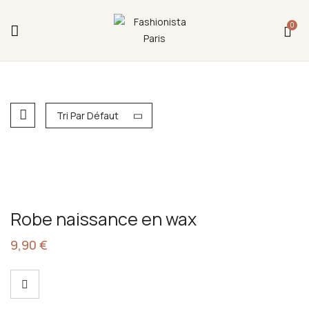
Fermeture annuelle du 17 juillet 16h au 12 août.
0
L'ajout au panier est indisponible et aucune
commande ni remise en main propre ne sera
possible durant cette période.
Tri Par Défaut
Robe naissance en wax
9,90
€