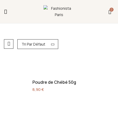
Fermeture annuelle du 17 juillet 16h au 12 août.
0
L'ajout au panier est indisponible et aucune
commande ni remise en main propre ne sera
possible durant cette période.
Tri Par Défaut
Poudre de Chébé 50g
8,90
€