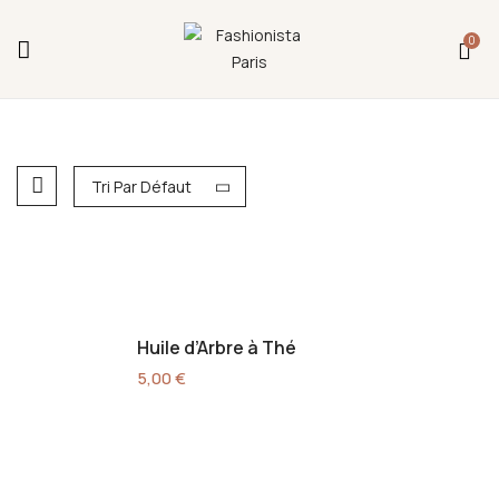
Fermeture annuelle du 17 juillet 16h au 12 août.
0
L'ajout au panier est indisponible et aucune
commande ni remise en main propre ne sera
possible durant cette période.
Tri Par Défaut
Huile d’Arbre à Thé
5,00
€