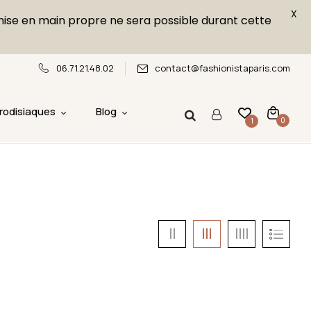
X
emise en main propre ne sera possible durant cette
06.71.21.48.02
contact@fashionistaparis.com
rodisiaques
Blog
0
1