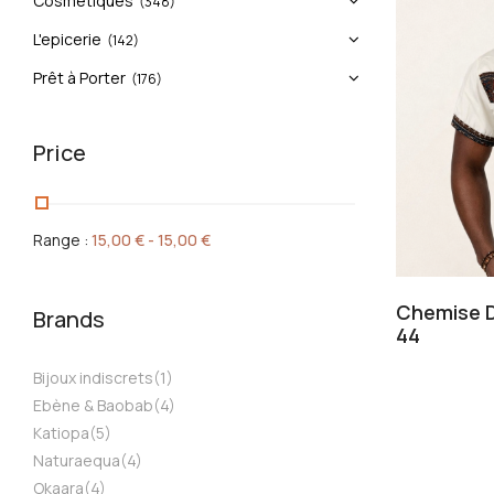
Cosmétiques
(348)
L'epicerie
(142)
Prêt à Porter
(176)
Price
Range :
15,00
€
-
15,00
€
Chemise Da
Brands
44
Bijoux indiscrets
(1)
Ebène & Baobab
(4)
Katiopa
(5)
Naturaequa
(4)
Okaara
(4)