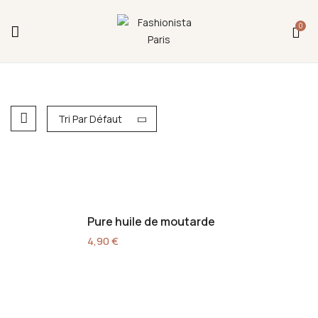
Fermeture annuelle du 17 juillet 16h au 12 août.
0
L'ajout au panier est indisponible et aucune
commande ni remise en main propre ne sera
possible durant cette période.
Tri Par Défaut
Pure huile de moutarde
4,90
€