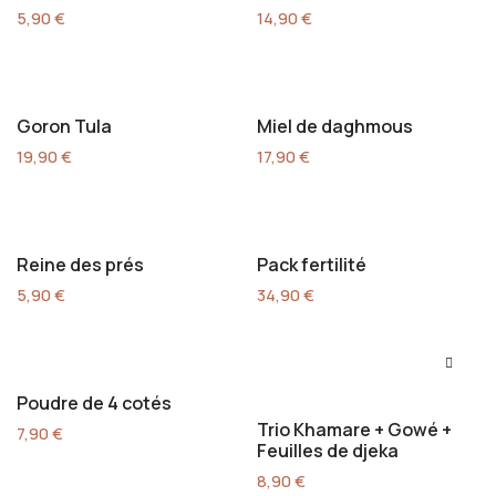
5,90
€
14,90
€
Goron Tula
Miel de daghmous
19,90
€
17,90
€
Reine des prés
Pack fertilité
5,90
€
34,90
€
Poudre de 4 cotés
Trio Khamare + Gowé +
7,90
€
Feuilles de djeka
8,90
€