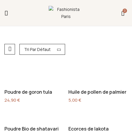
Fermeture annuelle du 17 juillet 16h au 12 août.
0
L'ajout au panier est indisponible et aucune
commande ni remise en main propre ne sera
possible durant cette période.
Tri Par Défaut
Poudre de goron tula
Huile de pollen de palmier
24,90
€
5,00
€
Poudre Bio de shatavari
Ecorces de lakota