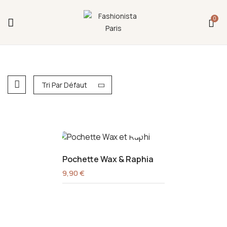
Fermeture annuelle du 17 juillet 16h au 12 août.
0
L'ajout au panier est indisponible et aucune
commande ni remise en main propre ne sera
possible durant cette période.
Tri Par Défaut
Pochette Wax & Raphia
9,90
€