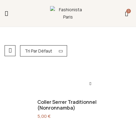
Fermeture annuelle du 17 juillet 16h au 12 août.
0
L'ajout au panier est indisponible et aucune
commande ni remise en main propre ne sera
possible durant cette période.
Tri Par Défaut
Coller Serrer Traditionnel
(Nonronnamba)
5,00
€