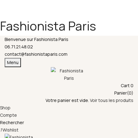
Fermeture annuelle du 17 juillet 16h au 12 août.
L'ajout au panier est indisponible et aucune
commande ni remise en main propre ne sera
Fashionista Paris
possible durant cette période.
Bienvenue sur Fashionista Paris
06.71.21.48.02
contact@fashionistaparis.com
Menu
Cart
0
Panier(0)
Votre panier est vide.
Voir tous les produits
Shop
Compte
Rechercher
1
Wishlist