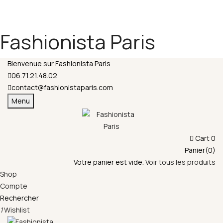
Fermeture annuelle du 17 juillet 16h au 12 août.
L'ajout au panier est indisponible et aucune
commande ni remise en main propre ne sera
Fashionista Paris
possible durant cette période.
Bienvenue sur Fashionista Paris
06.71.21.48.02
contact@fashionistaparis.com
Menu
Cart
0
Panier(0)
Votre panier est vide.
Voir tous les produits
Shop
Compte
Rechercher
1
Wishlist