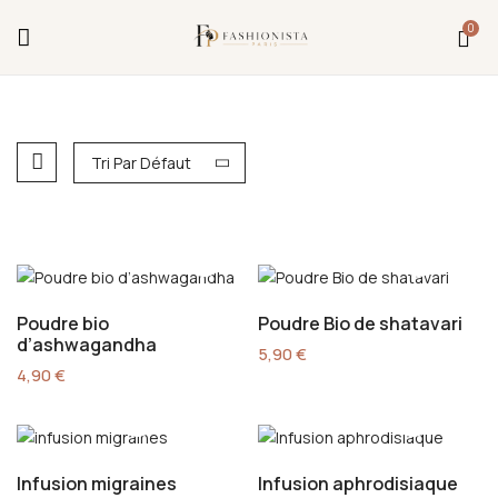
Fermeture annuelle du 17 juillet 16h au 12 août.
0
L'ajout au panier est indisponible et aucune
commande ni remise en main propre ne sera
possible durant cette période.
Tri Par Défaut
Poudre bio
Poudre Bio de shatavari
d’ashwagandha
5,90
€
4,90
€
Infusion migraines
Infusion aphrodisiaque