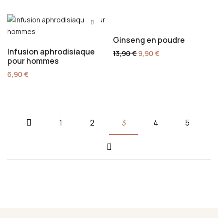
-29%
Ginseng en poudre
Infusion aphrodisiaque
13,90
€
9,90
€
pour hommes
6,90
€
1
2
3
4
5