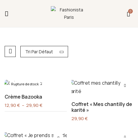
Fermeture annuelle du 17 juillet 16h au 12 août.
0
L'ajout au panier est indisponible et aucune
commande ni remise en main propre ne sera
possible durant cette période.
Tri Par Défaut
Rupture de stock
Crème Bazooka
Coffret « Mes chantilly de
Plage
12,90
€
–
29,90
€
de
karité »
prix :
29,90
€
12,90 €
à
29,90 €